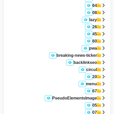
64
08
lazy
26
45
60
pwa
breaking-news-ticker
backlinkseo
circul
20
menu
67
PseudoElementsImage
05
07