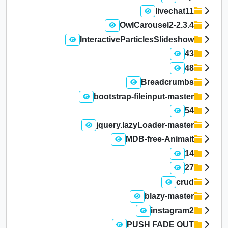
livechat11
OwlCarousel2-2.3.4
InteractiveParticlesSlideshow
43
48
Breadcrumbs
bootstrap-fileinput-master
54
jquery.lazyLoader-master
MDB-free-Animait
14
27
crud
blazy-master
instagram2
PUSH FADE OUT