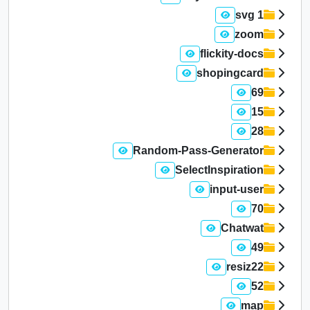
1 svg
zoom
flickity-docs
shopingcard
69
15
28
Random-Pass-Generator
SelectInspiration
input-user
70
Chatwat
49
resiz22
52
map