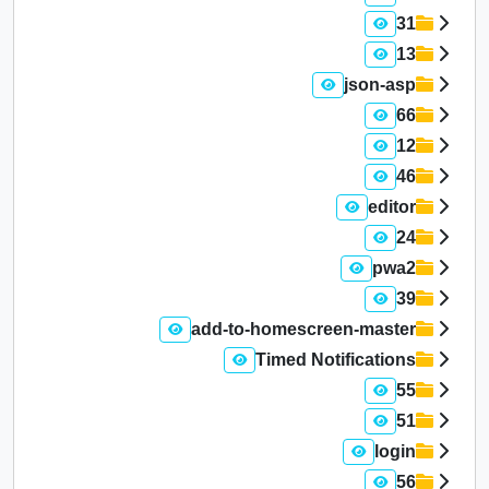
31
13
json-asp
66
12
46
editor
24
pwa2
39
add-to-homescreen-master
Timed Notifications
55
51
login
56