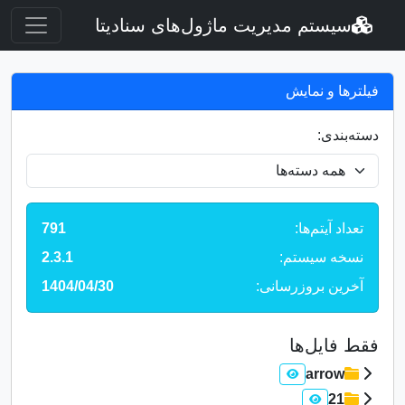
سیستم مدیریت ماژول‌های سنادیتا
فیلترها و نمایش
دسته‌بندی:
تعداد آیتم‌ها:
791
نسخه سیستم:
2.3.1
آخرین بروزرسانی:
1404/04/30
فقط فایل‌ها
arrow
21