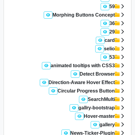
59
Morphing Buttons Concept
36
29
card
selio
53
animated tooltips with CSS3
Detect Browser
Direction-Aware Hover Effect
Circular Progress Button
SearchMulti
gallry-bootstrap
Hover-master
gallery
News-Ticker-Plugin