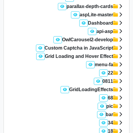
parallax-depth-cards
aspLite-master
Dashboard
api-asp
OwlCarousel2-develop
Custom Captcha in JavaScript
Grid Loading and Hover Effect
menu-fa
22
0811
GridLoadingEffects
68
pic
bar
34
18