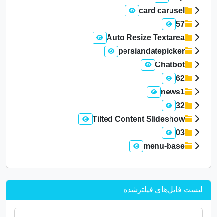
card carusel
57
Auto Resize Textarea
persiandatepicker
Chatbot
62
news1
32
Tilted Content Slideshow
03
menu-base
لیست فایل‌های فیلترشده