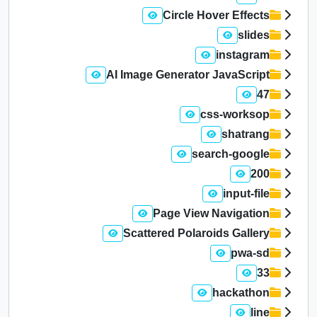
Circle Hover Effects
slides
instagram
AI Image Generator JavaScript
47
css-worksop
shatrang
search-google
200
input-file
Page View Navigation
Scattered Polaroids Gallery
pwa-sd
33
hackathon
line