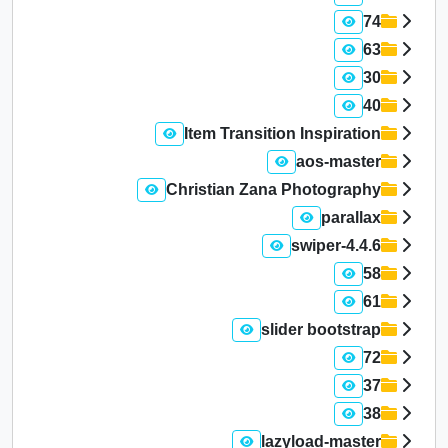
74
63
30
40
Item Transition Inspiration
aos-master
Christian Zana Photography
parallax
swiper-4.4.6
58
61
slider bootstrap
72
37
38
lazyload-master