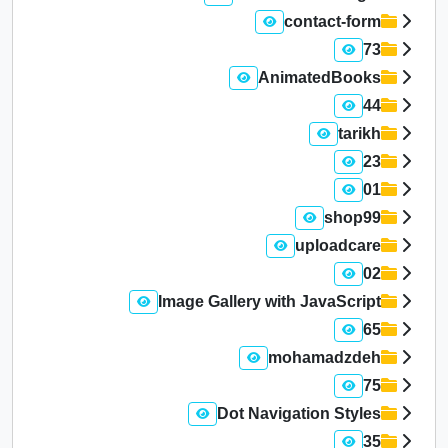
contact-form
73
AnimatedBooks
44
tarikh
23
01
shop99
uploadcare
02
Image Gallery with JavaScript
65
mohamadzdeh
75
Dot Navigation Styles
35