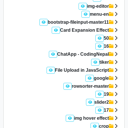
img-editor
menu-en
bootstrap-fileinput-master11
Card Expansion Effect
50
16
ChatApp - CodingNepal
tiker
File Upload in JavaScript
google
rowsorter-master
19
slider2
17
img hover effect
crop