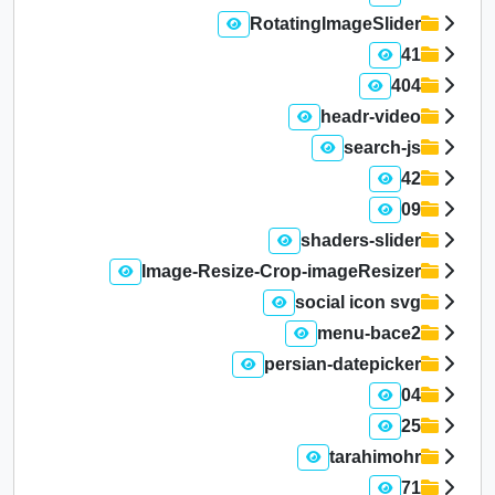
RotatingImageSlider
41
404
headr-video
search-js
42
09
shaders-slider
Image-Resize-Crop-imageResizer
social icon svg
menu-bace2
persian-datepicker
04
25
tarahimohr
71