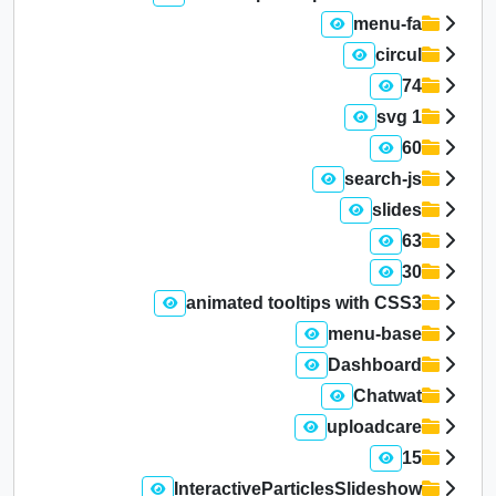
menu-fa
circul
74
1 svg
60
search-js
slides
63
30
animated tooltips with CSS3
menu-base
Dashboard
Chatwat
uploadcare
15
InteractiveParticlesSlideshow