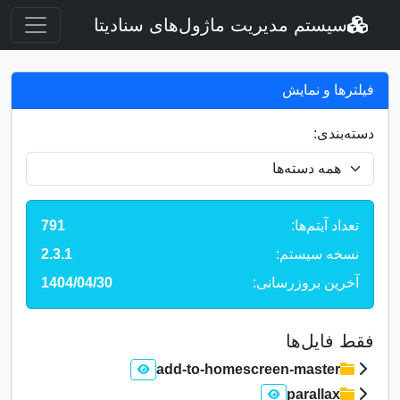
سیستم مدیریت ماژول‌های سنادیتا
فیلترها و نمایش
دسته‌بندی:
تعداد آیتم‌ها:
791
نسخه سیستم:
2.3.1
آخرین بروزرسانی:
1404/04/30
فقط فایل‌ها
add-to-homescreen-master
parallax