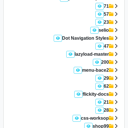
71
57
23
selio
Dot Navigation Styles
47
lazyload-master
200
menu-bace2
29
62
flickity-docs
21
28
css-worksop
shop99