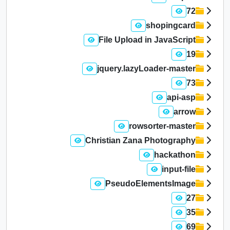
72
shopingcard
File Upload in JavaScript
19
jquery.lazyLoader-master
73
api-asp
arrow
rowsorter-master
Christian Zana Photography
hackathon
input-file
PseudoElementsImage
27
35
69