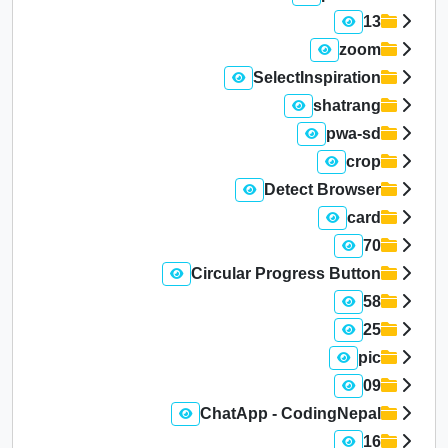
13
zoom
SelectInspiration
shatrang
pwa-sd
crop
Detect Browser
card
70
Circular Progress Button
58
25
pic
09
ChatApp - CodingNepal
16