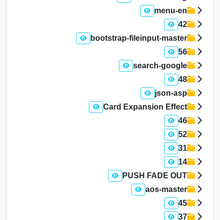
menu-en
42
bootstrap-fileinput-master
56
search-google
48
json-asp
Card Expansion Effect
46
52
31
14
PUSH FADE OUT
aos-master
45
37