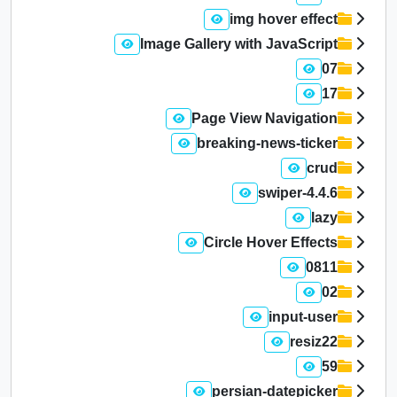
img hover effect
Image Gallery with JavaScript
07
17
Page View Navigation
breaking-news-ticker
crud
swiper-4.4.6
lazy
Circle Hover Effects
0811
02
input-user
resiz22
59
persian-datepicker