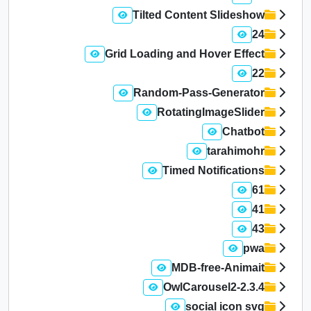
Tilted Content Slideshow
24
Grid Loading and Hover Effect
22
Random-Pass-Generator
RotatingImageSlider
Chatbot
tarahimohr
Timed Notifications
61
41
43
pwa
MDB-free-Animait
OwlCarousel2-2.3.4
social icon svg