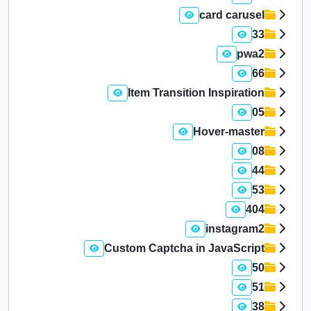
card carusel
33
pwa2
66
Item Transition Inspiration
05
Hover-master
08
44
53
404
instagram2
Custom Captcha in JavaScript
50
51
38