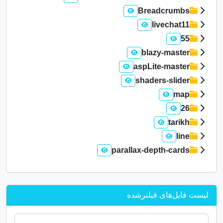
Breadcrumbs
livechat11
55
blazy-master
aspLite-master
shaders-slider
map
26
tarikh
line
parallax-depth-cards
لیست فایل‌های فیلترشده