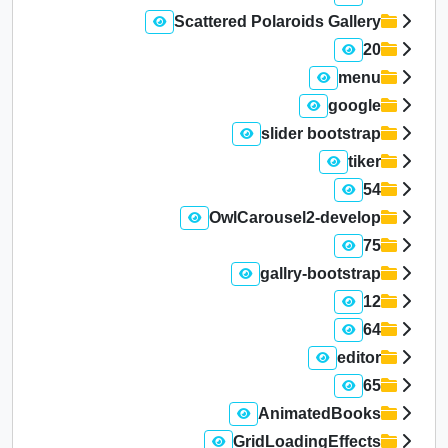
Scattered Polaroids Gallery
20
menu
google
slider bootstrap
tiker
54
OwlCarousel2-develop
75
gallry-bootstrap
12
64
editor
65
AnimatedBooks
GridLoadingEffects