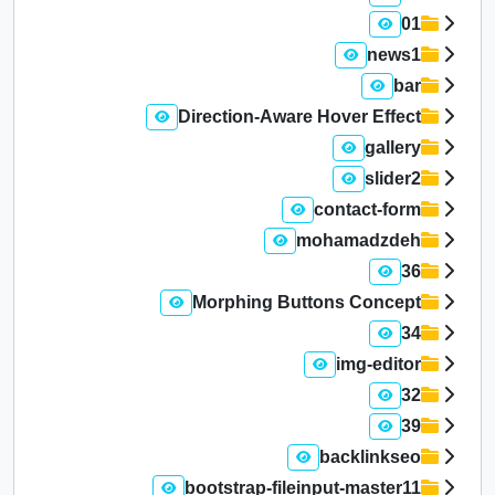
01
news1
bar
Direction-Aware Hover Effect
gallery
slider2
contact-form
mohamadzdeh
36
Morphing Buttons Concept
34
img-editor
32
39
backlinkseo
bootstrap-fileinput-master11