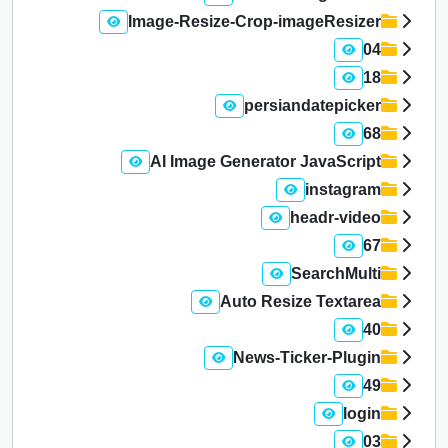
Image-Resize-Crop-imageResizer
04
18
persiandatepicker
68
AI Image Generator JavaScript
instagram
headr-video
67
SearchMulti
Auto Resize Textarea
40
News-Ticker-Plugin
49
login
03