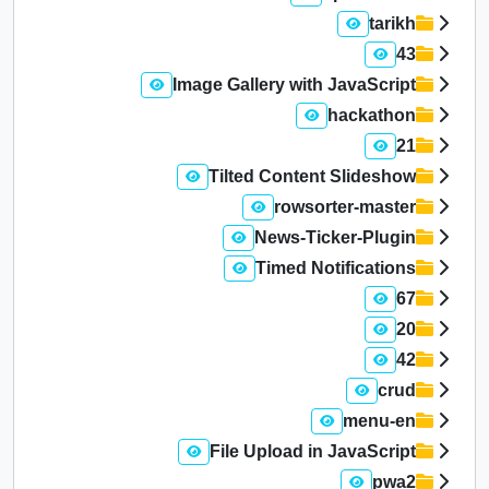
tarikh
43
Image Gallery with JavaScript
hackathon
21
Tilted Content Slideshow
rowsorter-master
News-Ticker-Plugin
Timed Notifications
67
20
42
crud
menu-en
File Upload in JavaScript
pwa2