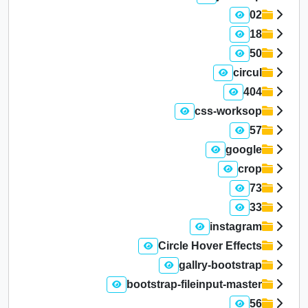
02
18
50
circul
404
css-worksop
57
google
crop
73
33
instagram
Circle Hover Effects
gallry-bootstrap
bootstrap-fileinput-master
56