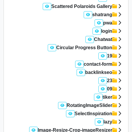
Scattered Polaroids Gallery
shatrang
pwa
login
Chatwat
Circular Progress Button
19
contact-form
backlinkseo
23
09
tiker
RotatingImageSlider
SelectInspiration
lazy
Image-Resize-Crop-imageResizer