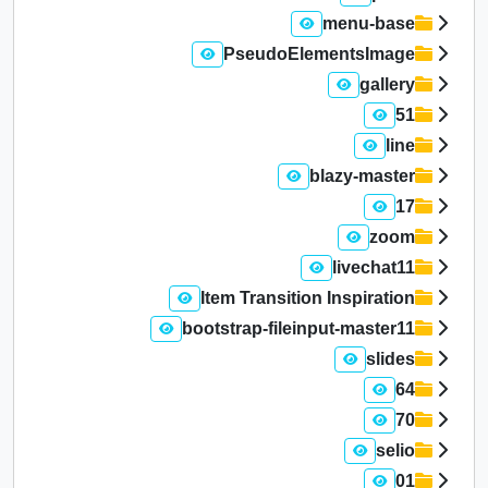
menu-base
PseudoElementsImage
gallery
51
line
blazy-master
17
zoom
livechat11
Item Transition Inspiration
bootstrap-fileinput-master11
slides
64
70
selio
01