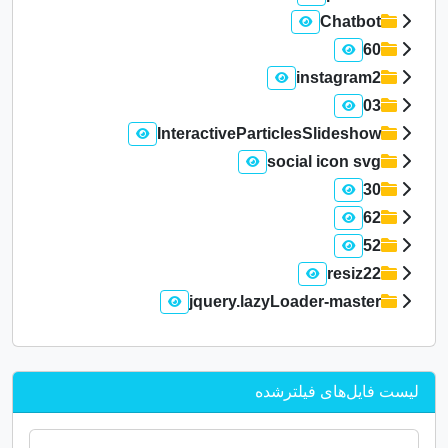
Chatbot
60
instagram2
03
InteractiveParticlesSlideshow
social icon svg
30
62
52
resiz22
jquery.lazyLoader-master
لیست فایل‌های فیلترشده