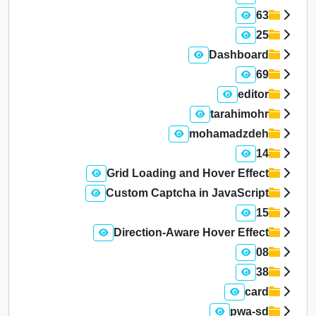
63
25
Dashboard
69
editor
tarahimohr
mohamadzdeh
14
Grid Loading and Hover Effect
Custom Captcha in JavaScript
15
Direction-Aware Hover Effect
08
38
card
pwa-sd