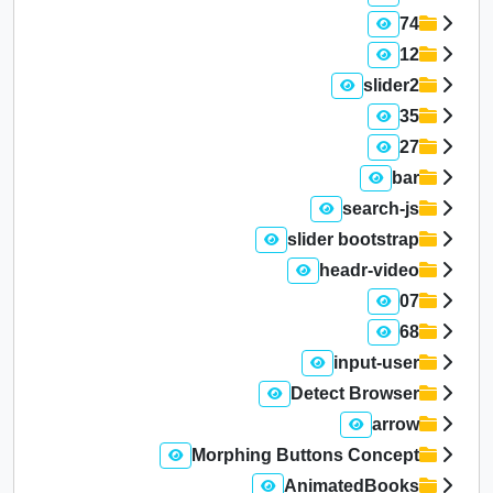
74
12
slider2
35
27
bar
search-js
slider bootstrap
headr-video
07
68
input-user
Detect Browser
arrow
Morphing Buttons Concept
AnimatedBooks