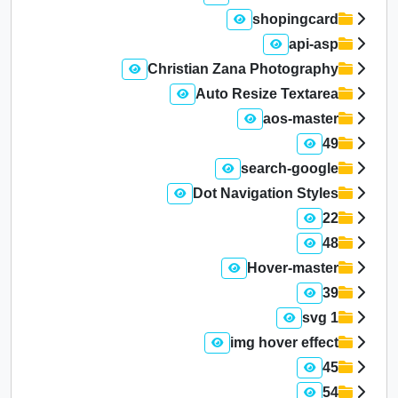
shopingcard
api-asp
Christian Zana Photography
Auto Resize Textarea
aos-master
49
search-google
Dot Navigation Styles
22
48
Hover-master
39
1 svg
img hover effect
45
54