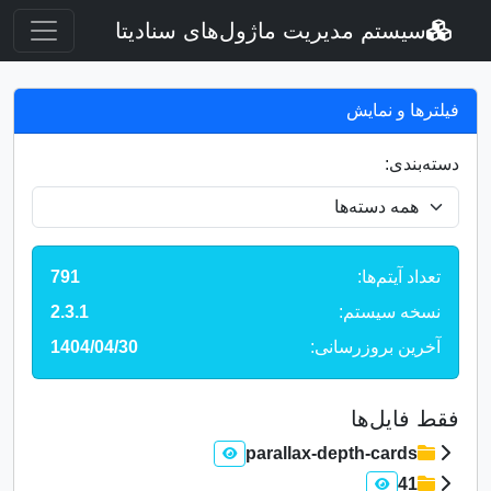
سیستم مدیریت ماژول‌های سنادیتا
فیلترها و نمایش
دسته‌بندی:
تعداد آیتم‌ها:
791
نسخه سیستم:
2.3.1
آخرین بروزرسانی:
1404/04/30
فقط فایل‌ها
parallax-depth-cards
41