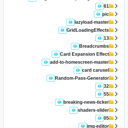
61
pic
lazyload-master
GridLoadingEffects
13
Breadcrumbs
Card Expansion Effect
add-to-homescreen-master
card carusel
Random-Pass-Generator
32
55
breaking-news-ticker
shaders-slider
05
img-editor