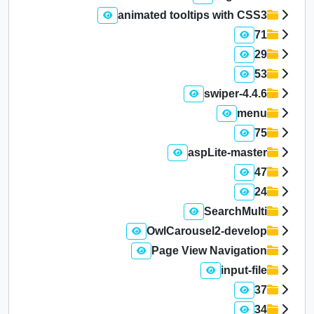
animated tooltips with CSS3
71
29
53
swiper-4.4.6
menu
75
aspLite-master
47
24
SearchMulti
OwlCarousel2-develop
Page View Navigation
input-file
37
34