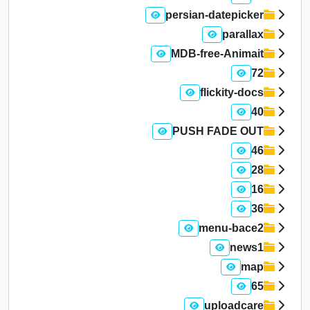
persian-datepicker
parallax
MDB-free-Animait
72
flickity-docs
40
PUSH FADE OUT
46
28
16
36
menu-bace2
news1
map
65
uploadcare