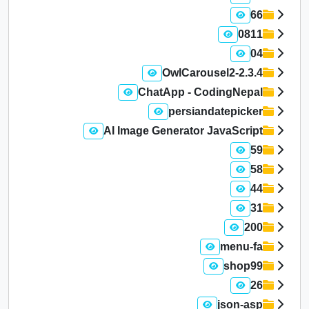
66
0811
04
OwlCarousel2-2.3.4
ChatApp - CodingNepal
persiandatepicker
AI Image Generator JavaScript
59
58
44
31
200
menu-fa
shop99
26
json-asp