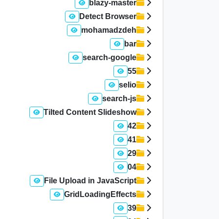
blazy-master
Detect Browser
mohamadzdeh
bar
search-google
55
selio
search-js
Tilted Content Slideshow
42
41
29
04
File Upload in JavaScript
GridLoadingEffects
39