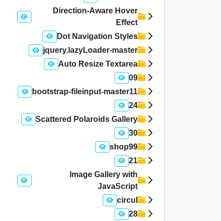
Direction-Aware Hover
Effect
Dot Navigation Styles
jquery.lazyLoader-master
Auto Resize Textarea
09
bootstrap-fileinput-master11
24
Scattered Polaroids Gallery
30
shop99
21
Image Gallery with
JavaScript
circul
28