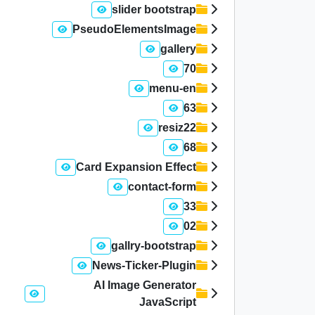
slider bootstrap
PseudoElementsImage
gallery
70
menu-en
63
resiz22
68
Card Expansion Effect
contact-form
33
02
gallry-bootstrap
News-Ticker-Plugin
AI Image Generator
JavaScript