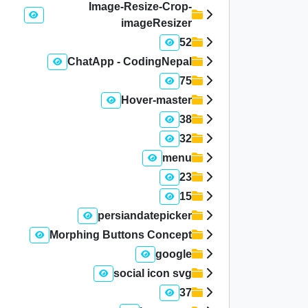
Image-Resize-Crop-
imageResizer
52
ChatApp - CodingNepal
75
Hover-master
38
32
menu
23
15
persiandatepicker
Morphing Buttons Concept
google
social icon svg
37