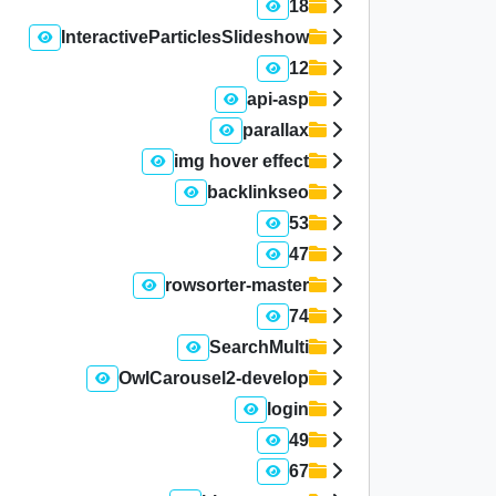
18
InteractiveParticlesSlideshow
12
api-asp
parallax
img hover effect
backlinkseo
53
47
rowsorter-master
74
SearchMulti
OwlCarousel2-develop
login
49
67