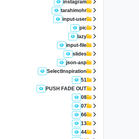
instagram
tarahimohr
input-user
pic
lazy
input-file
slides
json-asp
SelectInspiration
51
PUSH FADE OUT
08
07
66
13
44