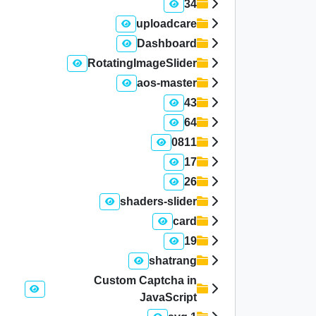
34
uploadcare
Dashboard
RotatingImageSlider
aos-master
43
64
0811
17
26
shaders-slider
card
19
shatrang
Custom Captcha in
JavaScript