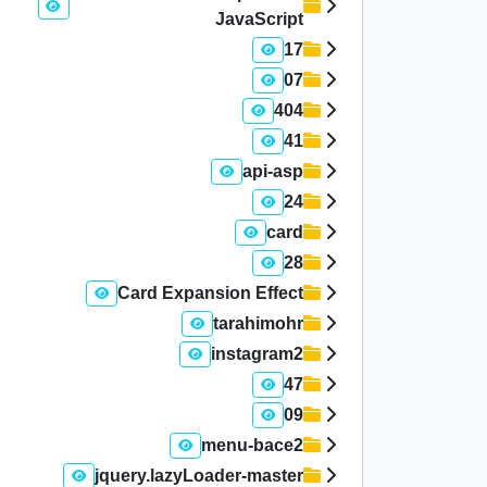
JavaScript
17
07
404
41
api-asp
24
card
28
Card Expansion Effect
tarahimohr
instagram2
47
09
menu-bace2
jquery.lazyLoader-master