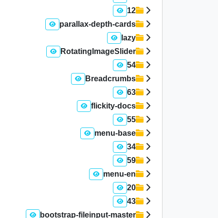
12
parallax-depth-cards
lazy
RotatingImageSlider
54
Breadcrumbs
63
flickity-docs
55
menu-base
34
59
menu-en
20
43
bootstrap-fileinput-master