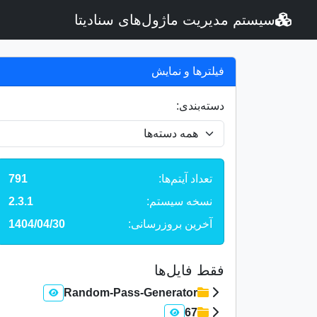
سیستم مدیریت ماژول‌های سنادیتا
فیلترها و نمایش
دسته‌بندی:
تعداد آیتم‌ها:
791
نسخه سیستم:
2.3.1
آخرین بروزرسانی:
1404/04/30
فقط فایل‌ها
Random-Pass-Generator
67