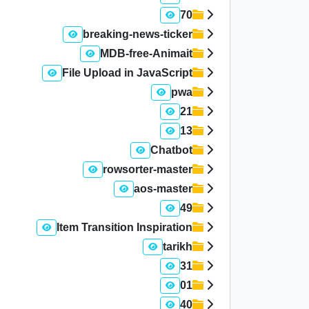
70
breaking-news-ticker
MDB-free-Animait
File Upload in JavaScript
pwa
21
13
Chatbot
rowsorter-master
aos-master
49
Item Transition Inspiration
tarikh
31
01
40