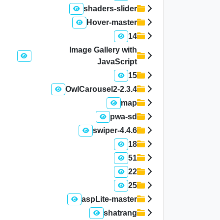
shaders-slider
Hover-master
14
Image Gallery with
JavaScript
15
OwlCarousel2-2.3.4
map
pwa-sd
swiper-4.4.6
18
51
22
25
aspLite-master
shatrang