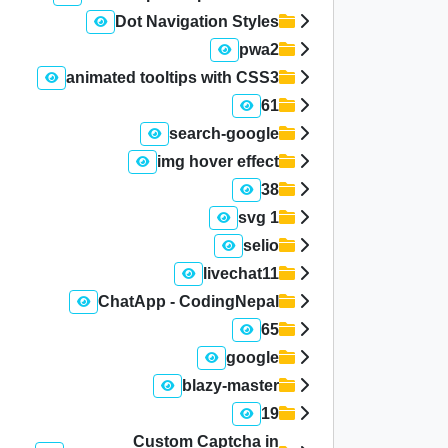
Dot Navigation Styles
pwa2
animated tooltips with CSS3
61
search-google
img hover effect
38
1 svg
selio
livechat11
ChatApp - CodingNepal
65
google
blazy-master
19
Custom Captcha in