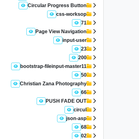
Circular Progress Button
css-worksop
71
Page View Navigation
input-user
23
200
bootstrap-fileinput-master11
50
Christian Zana Photography
66
PUSH FADE OUT
circul
json-asp
68
02