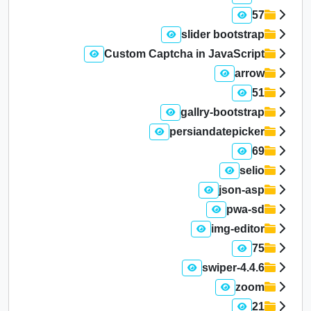
57
slider bootstrap
Custom Captcha in JavaScript
arrow
51
gallry-bootstrap
persiandatepicker
69
selio
json-asp
pwa-sd
img-editor
75
swiper-4.4.6
zoom
21