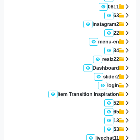
0811
63
instagram2
22
menu-en
34
resiz22
Dashboard
slider2
login
Item Transition Inspiration
52
65
13
53
livechat11