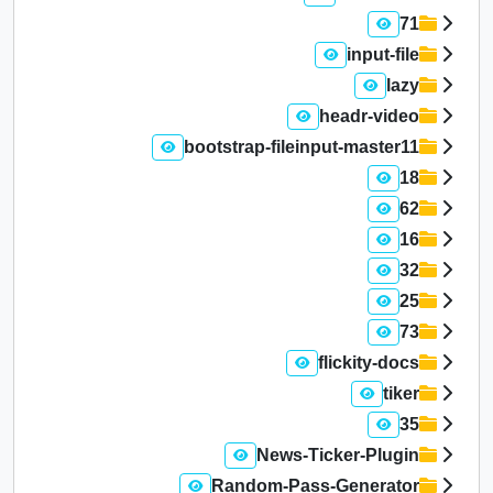
71
input-file
lazy
headr-video
bootstrap-fileinput-master11
18
62
16
32
25
73
flickity-docs
tiker
35
News-Ticker-Plugin
Random-Pass-Generator