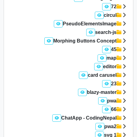
72
circul
PseudoElementsImage
search-js
Morphing Buttons Concept
45
map
editor
card carusel
23
blazy-master
pwa
66
ChatApp - CodingNepal
pwa2
1 svg