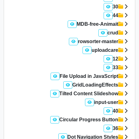
30
44
MDB-free-Animait
crud
rowsorter-master
uploadcare
12
33
File Upload in JavaScript
GridLoadingEffects
Tilted Content Slideshow
input-user
40
Circular Progress Button
36
Dot Navigation Styles