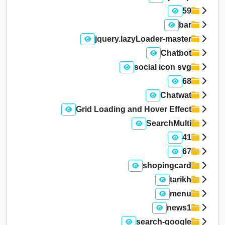
59
bar
jquery.lazyLoader-master
Chatbot
social icon svg
68
Chatwat
Grid Loading and Hover Effect
SearchMulti
41
67
shopingcard
tarikh
menu
news1
search-google