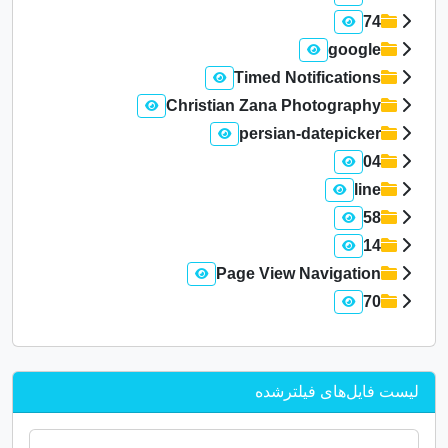
74
google
Timed Notifications
Christian Zana Photography
persian-datepicker
04
line
58
14
Page View Navigation
70
لیست فایل‌های فیلترشده