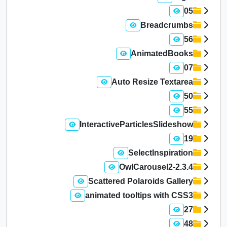
05
Breadcrumbs
56
AnimatedBooks
07
Auto Resize Textarea
50
55
InteractiveParticlesSlideshow
19
SelectInspiration
OwlCarousel2-2.3.4
Scattered Polaroids Gallery
animated tooltips with CSS3
27
48