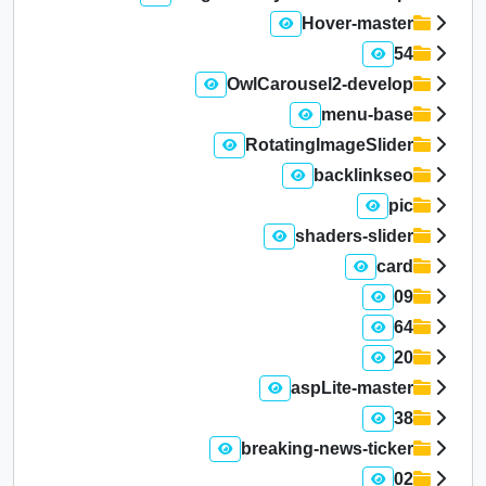
Hover-master
54
OwlCarousel2-develop
menu-base
RotatingImageSlider
backlinkseo
pic
shaders-slider
card
09
64
20
aspLite-master
38
breaking-news-ticker
02