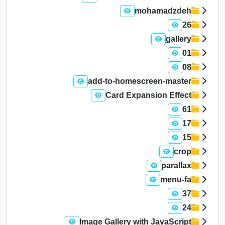
mohamadzdeh
26
gallery
01
08
add-to-homescreen-master
Card Expansion Effect
61
17
15
crop
parallax
menu-fa
37
24
Image Gallery with JavaScript