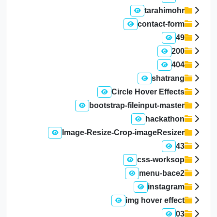
tarahimohr
contact-form
49
200
404
shatrang
Circle Hover Effects
bootstrap-fileinput-master
hackathon
Image-Resize-Crop-imageResizer
43
css-worksop
menu-bace2
instagram
img hover effect
03