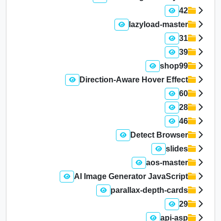
42
lazyload-master
31
39
shop99
Direction-Aware Hover Effect
60
28
46
Detect Browser
slides
aos-master
AI Image Generator JavaScript
parallax-depth-cards
29
api-asp